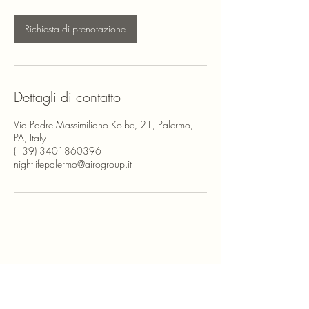
u
t
Richiesta di prenotazione
i
Dettagli di contatto
Via Padre Massimiliano Kolbe, 21, Palermo,
PA, Italy
(+39) 3401860396
nightlifepalermo@airogroup.it