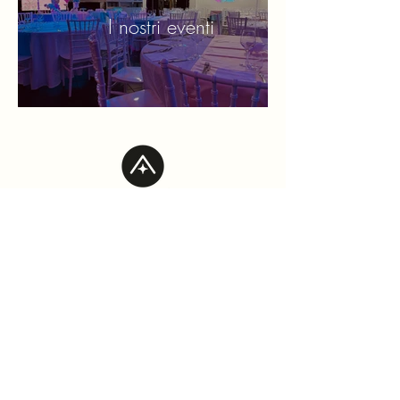
I nostri eventi
Airò Company Group S.R.L.S. – P.IVA
‭07322140828‬ – Palermo (PA)
Email: info@airogroup.it | PEC:
airocompanygroup@pec.it
© 2025 Airò Group – Tutti i diritti riservati