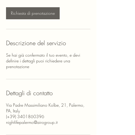
u
t
Richiesta di prenotazione
i
Descrizione del servizio
Se hai già confermato il tuo evento, e devi
definire i dettagli puoi richiedere una
prenotazione
Dettagli di contatto
Via Padre Massimiliano Kolbe, 21, Palermo,
PA, Italy
(+39) 3401860396
nightlifepalermo@airogroup.it