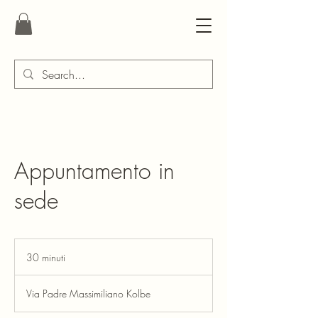
Appuntamento in
sede
30 minuti
3
0
m
Via Padre Massimiliano Kolbe
i
n